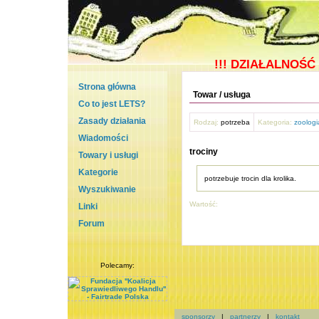
!!!
DZIAŁALNOŚĆ 
Strona główna
Towar / usługa
Co to jest LETS?
Zasady działania
Rodzaj:
potrzeba
Kategoria:
zoologi
Wiadomości
trociny
Towary i usługi
Kategorie
potrzebuje trocin dla krolika.
Wyszukiwanie
Wartość:
Linki
Forum
Polecamy:
sponsorzy
|
partnerzy
|
kontakt