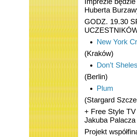
Imprezie będzie
Huberta Burzaw
GODZ. 19.30 
UCZESTNIKÓ
New York Cr
(Kraków)
Don’t Sheles
(Berlin)
Plum
(Stargard Szcze
+ Free Style TV
Jakuba Palacza
Projekt współfi