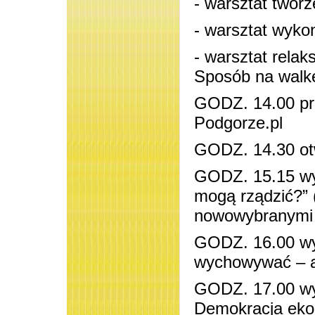
- warsztat twor
- warsztat wyko
- warsztat rela
Sposób na walk
GODZ. 14.00 pre
Podgorze.pl
GODZ. 14.30 otw
GODZ. 15.15 wy
mogą rządzić?” 
nowowybranymi r
GODZ. 16.00 wyk
wychowywać – a
GODZ. 17.00 wy
Demokracja ek