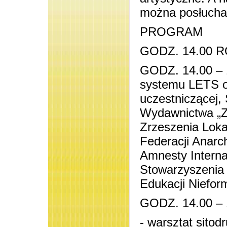
można posłucha
PROGRAM
GODZ. 14.00 
GODZ. 14.00 
systemu LETS o
uczestniczącej,
Wydawnictwa „Zi
Zrzeszenia Lok
Federacji Anarch
Amnesty Interna
Stowarzyszenia
Edukacji Niefor
GODZ. 14.00 –
- warsztat sitod