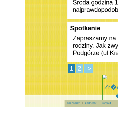
Środa godzina 
najprawdopodobn
Spotkanie
Zapraszamy na s
rodziny. Jak zw
Podgórze (ul Kra
1
2
>
sponsorzy
|
partnerzy
|
kontakt