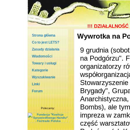
!!!
DZIAŁALNOŚĆ 
Wywrotka na P
Strona główna
Co to jest LETS?
9 grudnia (sobot
Zasady działania
Wiadomości
na Podgórzu". F
Towary i usługi
organizatorzy r
Kategorie
współorganizacj
Wyszukiwanie
Stowarzyszenie 
Linki
Brygady", Grupa
Forum
Anarchistyczna,
Bombs), ale tym 
Polecamy:
impreza w zamkn
część warsztat