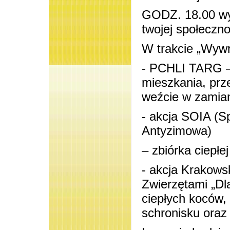
GODZ. 18.00 wy
twojej społeczno
W trakcie „Wywr
- PCHLI TARG – 
mieszkania, prz
weźcie w zamian
- akcja SOIA (S
Antyzimowa)
– zbiórka ciepłe
- akcja Krakows
Zwierzętami „Dl
ciepłych koców,
schronisku oraz