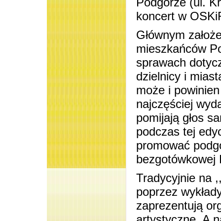
Podgórze (ul. K
koncert w OSKi
Głównym założen
mieszkańców Po
sprawach dotyczą
dzielnicy i mia
może i powinien
najczęściej wyd
pomijają głos s
podczas tej edy
promować podgó
bezgotówkowej
Tradycyjnie na 
poprzez wykłady,
zaprezentują or
artystyczne. A 