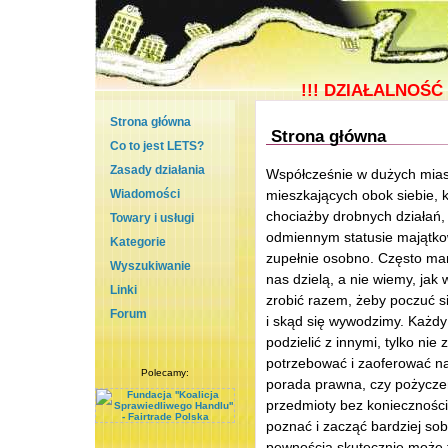
!!!
DZIAŁALNOŚĆ 
Strona główna
Strona główna
Co to jest LETS?
Zasady działania
Współcześnie w dużych miast
Wiadomości
mieszkających obok siebie, k
chociażby drobnych działań,
Towary i usługi
odmiennym statusie majątkow
Kategorie
zupełnie osobno. Często mam
Wyszukiwanie
nas dzielą, a nie wiemy, ja
Linki
zrobić razem, żeby poczuć si
Forum
i skąd się wywodzimy. Każdy
podzielić z innymi, tylko ni
potrzebować i zaoferować n
Polecamy:
porada prawna, czy pożyczen
przedmioty bez konieczności
poznać i zacząć bardziej sob
pewnością skutecznie może 