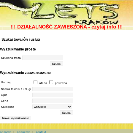
!!!
DZIAŁALNOŚĆ ZAWIESZONA -
czytaj info
!!!
Szukaj towarów i usług
Wyszukiwanie proste
Szukana fraza
Wyszukiwanie zaawansowane
Rodzaj
oferta
potrzeba
Nazwa towaru / usługi
Opis
Cena
Kategoria
onsorzy
|
partnerzy
|
kontakt