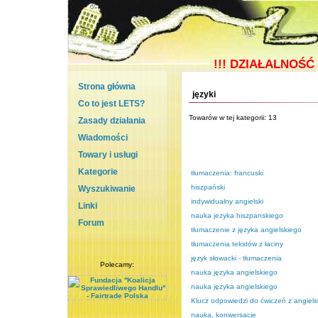
!!!
DZIAŁALNOŚĆ 
Strona główna
języki
Co to jest LETS?
Towarów w tej kategorii: 13
Zasady działania
Wiadomości
Towary i usługi
Kategorie
tłumaczenia: francuski
hiszpański
Wyszukiwanie
indywidualny angielski
Linki
nauka jezyka hiszpanskiego
Forum
tłumaczenie z języka angielskiego
tłumaczenia tekstów z łaciny
język słowacki - tłumaczenia
Polecamy:
nauka języka angielskiego
nauka języka angielskiego
Klucz odpowiedzi do ćwiczeń z angiels
nauka, konwersacje