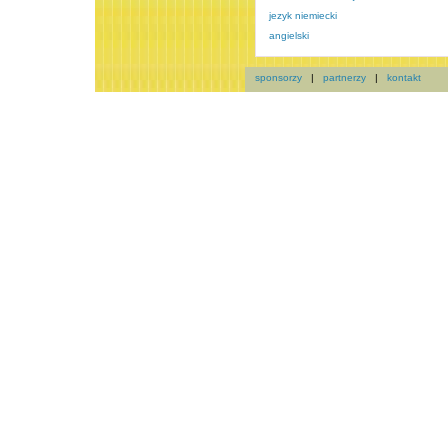
jezyk niemiecki
angielski
sponsorzy
|
partnerzy
|
kontakt