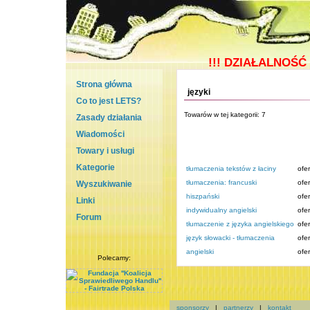
!!!
DZIAŁALNOŚĆ 
Strona główna
języki
Co to jest LETS?
Towarów w tej kategorii: 7
Zasady działania
Wiadomości
Towary i usługi
Kategorie
tłumaczenia tekstów z łaciny
ofer
tłumaczenia: francuski
ofer
Wyszukiwanie
hiszpański
ofer
Linki
indywidualny angielski
ofer
Forum
tłumaczenie z języka angielskiego
ofer
język słowacki - tłumaczenia
ofer
angielski
ofer
Polecamy:
sponsorzy
|
partnerzy
|
kontakt