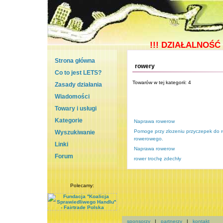
!!!
DZIAŁALNOŚĆ 
Strona główna
rowery
Co to jest LETS?
Towarów w tej kategorii: 4
Zasady działania
Wiadomości
Towary i usługi
Kategorie
Naprawa rowerow
Pomoge przy zlozeniu przyczepek do r
Wyszukiwanie
rowerowego.
Linki
Naprawa rowerow
Forum
rower trochę zdechły
Polecamy:
sponsorzy
|
partnerzy
|
kontakt