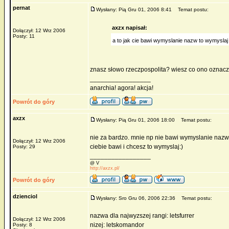
pernat
Wysłany: Pią Gru 01, 2006 8:41
Temat postu:
axzx napisał:
Dołączył: 12 Wrz 2006
Posty: 11
a to jak cie bawi wymyslanie nazw to wymyslaj
znasz słowo rzeczpospolita? wiesz co ono oznac
_________________
anarchia! agora! akcja!
Powrót do góry
axzx
Wysłany: Pią Gru 01, 2006 18:00
Temat postu:
nie za bardzo. mnie np nie bawi wymyslanie nazw 
Dołączył: 12 Wrz 2006
ciebie bawi i chcesz to wymyslaj:)
Posty: 29
_________________
@ V
http://axzx.pl/
Powrót do góry
dzienciol
Wysłany: Sro Gru 06, 2006 22:36
Temat postu:
nazwa dla najwyzszej rangi: letsfurrer
Dołączył: 12 Wrz 2006
nizej: letskomandor
Posty: 8