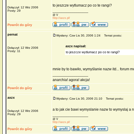
to jeszcze wytlumacz po co te rangi?
Dołączył: 12 Wrz 2006
_________________
Posty: 29
@ V
http://axzx.pl/
Powrót do góry
pernat
Wysłany: Czw Lis 30, 2006 1:24
Temat postu:
axzx napisał:
Dołączył: 12 Wrz 2006
Posty: 11
to jeszcze wytlumacz po co te rangi?
mnie by to bawiło, wymyślanie nazw itd... forum mo
_________________
anarchia! agora! akcja!
Powrót do góry
axzx
Wysłany: Czw Lis 30, 2006 21:10
Temat postu:
a to jak cie bawi wymyslanie nazw to wymyslaj a 
Dołączył: 12 Wrz 2006
Posty: 29
_________________
@ V
http://axzx.pl/
Powrót do góry