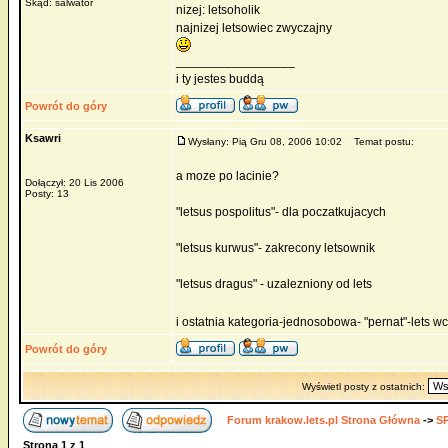
Skąd: salwator
nizej: letsoholik
najnizej letsowiec zwyczajny
_________________
i ty jestes buddą
Powrót do góry
Ksawri
Wysłany: Pią Gru 08, 2006 10:02
Temat postu:
a moze po lacinie?
Dołączył: 20 Lis 2006
Posty: 13
"letsus pospolitus"- dla poczatkujacych
"letsus kurwus"- zakrecony letsownik
"letsus dragus" - uzalezniony od lets
i ostatnia kategoria-jednosobowa- "pernat"-lets w
Powrót do góry
Wyświetl posty z ostatnich:
Forum krakow.lets.pl Strona Główna
->
S
Strona
1
z
1