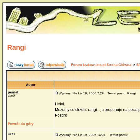
Rangi
Forum krakow.lets.pl Strona Główna
->
S
Autor
pernat
Wysłany: Nie Lis 19, 2006 7:29
Temat postu: Rangi
Gość
Heloł.
Możemy se strzelić rangi... ja proponuje na począ
Pozdro
Powrót do góry
axzx
Wysłany: Nie Lis 19, 2006 14:31
Temat postu: