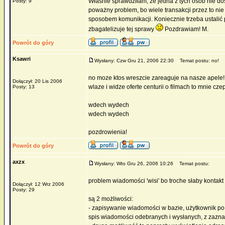
Właśnie sprawdziłam, że jedna z tych osób nie d
Posty: 9
poważny problem, bo wiele transakcji przez to ni
sposobem komunikacji. Koniecznie trzeba ustalić 
zbagatelizuje tej sprawy
Pozdrawiam! M.
Powrót do góry
Ksawri
Wysłany: Czw Gru 21, 2006 22:30
Temat postu: no!
no moze ktos wreszcie zareaguje na nasze apele! 
Dołączył: 20 Lis 2006
wlaze i widze oferte centurii o filmach to mnie cze
Posty: 13
wdech wydech
wdech wydech
pozdrowienia!
Powrót do góry
axzx
Wysłany: Wto Gru 26, 2006 10:26
Temat postu:
problem wiadomości 'wisi' bo troche słaby kontakt 
Dołączył: 12 Wrz 2006
Posty: 29
są 2 możliwości:
- zapisywanie wiadomości w bazie, użytkownik p
spis wiadomości odebranych i wysłanych, z zazna