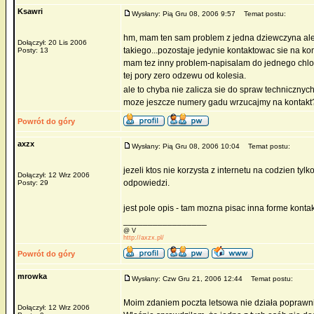
Ksawri
Wysłany: Pią Gru 08, 2006 9:57
Temat postu:
hm, mam ten sam problem z jedna dziewczyna ale wy
Dołączył: 20 Lis 2006
takiego...pozostaje jedynie kontaktowac sie na ko
Posty: 13
mam tez inny problem-napisalam do jednego chlop
tej pory zero odzewu od kolesia.
ale to chyba nie zalicza sie do spraw technicznyc
moze jeszcze numery gadu wrzucajmy na kontakt?
Powrót do góry
axzx
Wysłany: Pią Gru 08, 2006 10:04
Temat postu:
jezeli ktos nie korzysta z internetu na codzien tylk
Dołączył: 12 Wrz 2006
odpowiedzi.
Posty: 29
jest pole opis - tam mozna pisac inna forme kontakt
_________________
@ V
http://axzx.pl/
Powrót do góry
mrowka
Wysłany: Czw Gru 21, 2006 12:44
Temat postu:
Moim zdaniem poczta letsowa nie działa poprawn
Dołączył: 12 Wrz 2006