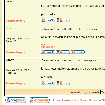
Posty: 1
każda z zaproponowanych opcji usprawniłaby letsa
pozdrówka
Powrót do góry
axzx
Wysłany: Pon Lut 12, 2007 12:08
Temat postu:
opiekuni serwisu sa zajeci, nie maja czasu na lets
Dołączył: 12 Wrz 2006
_________________
Posty: 29
@ V
http://axzx.pl/
Powrót do góry
Ksawri
Wysłany: Sob Lut 24, 2007 11:17
Temat postu:
teraz znowu moje wiadomosci nie dochodza do kat
Dołączył: 20 Lis 2006
Posty: 13
ale kicha
Powrót do góry
Wyświetl posty z ostatnich:
Forum krakow.lets.pl Strona Główna
->
S