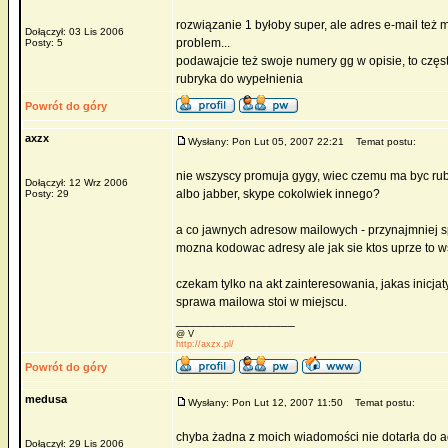
rozwiązanie 1 byłoby super, ale adres e-mail też 
Dołączył: 03 Lis 2006
problem...
Posty: 5
podawajcie też swoje numery gg w opisie, to częs
rubryka do wypełnienia
Powrót do góry
axzx
Wysłany: Pon Lut 05, 2007 22:21
Temat postu:
nie wszyscy promuja gygy, wiec czemu ma byc rub
Dołączył: 12 Wrz 2006
albo jabber, skype cokolwiek innego?
Posty: 29
a co jawnych adresow mailowych - przynajmniej sp
mozna kodowac adresy ale jak sie ktos uprze to w
czekam tylko na akt zainteresowania, jakas inicja
sprawa mailowa stoi w miejscu.
_________________
@ V
http://axzx.pl/
Powrót do góry
medusa
Wysłany: Pon Lut 12, 2007 11:50
Temat postu:
chyba żadna z moich wiadomości nie dotarła do ad
Dołączył: 29 Lis 2006