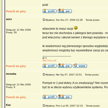
pzdr
Powrót do góry
axzx
Wysłany: Sro Gru 27, 2006 22:39
Temat postu:
wlasciwie to masz racje
Dołączył: 12 Wrz 2006
Posty: 29
teraz tez nie dochodza z jakiegos tam powodu - 
jest wlaczony i akurat serwer z ktorego wysylane sa
te wiadomosci wg pierwszego sposobu wygladalyb
wiadomosci mogloby byc wyswietlane zaraz po za
_________________
@ V
http://axzx.pl/
Powrót do góry
mrowka
Wysłany: Nie Sty 07, 2007 23:51
Temat postu:
Pomysł nr 1 jest dobry. A co zrealizacją? Nie r
Dołączył: 12 Wrz 2006
być to w sferze wyboru użytkowników systemu. P
Posty: 9
Powrót do góry
Kac
Wysłany: Pon Lut 05, 2007 22:15
Temat postu: