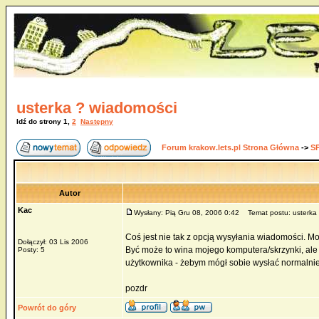
usterka ? wiadomości
Idź do strony
1
,
2
Następny
Forum krakow.lets.pl Strona Główna
->
S
Autor
Kac
Wysłany: Pią Gru 08, 2006 0:42
Temat postu: usterka 
Coś jest nie tak z opcją wysyłania wiadomości. Mo
Dołączył: 03 Lis 2006
Być może to wina mojego komputera/skrzynki, ale na
Posty: 5
użytkownika - żebym mógł sobie wysłać normalnie,
pozdr
Powrót do góry