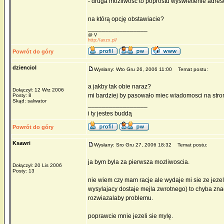
- druga możliwość to poprostu wyświetlenie adres
na którą opcję obstawiacie?
_________________
@ V
http://axzx.pl/
Powrót do góry
dzienciol
Wysłany: Wto Gru 26, 2006 11:00
Temat postu:
a jakby tak obie naraz?
Dołączył: 12 Wrz 2006
mi bardziej by pasowało miec wiadomosci na stron
Posty: 8
Skąd: salwator
_________________
i ty jestes buddą
Powrót do góry
Ksawri
Wysłany: Sro Gru 27, 2006 18:32
Temat postu:
ja bym byla za pierwsza mozliwoscia.
Dołączył: 20 Lis 2006
Posty: 13
nie wiem czy mam racje ale wydaje mi sie ze jezel
wysylajacy dostaje mejla zwrotnego) to chyba zna
rozwiazalaby problemu.
poprawcie mnie jezeli sie mylę.