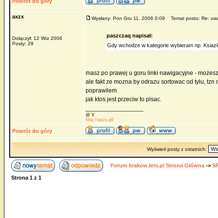
Powrót do góry
axzx
Wysłany: Pon Gru 11, 2006 0:09
Temat postu: Re: uwag
paszczaq napisał:
Dołączył: 12 Wrz 2006
Posty: 29
Gdy wchodze w kategorie wybieram np. Ksiazki 
masz po prawej u goru linki nawigacyjne - mozes
ale fakt ze mozna by odrazu sortowac od tylu, tzn
poprawilem
jak ktos jest przeciw to pisac.
_________________
@ V
http://axzx.pl/
Powrót do góry
Wyświetl posty z ostatnich:
Forum krakow.lets.pl Strona Główna
->
S
Strona
1
z
1