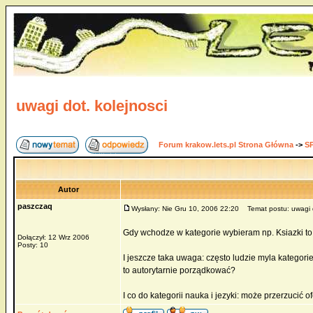
uwagi dot. kolejnosci
Forum krakow.lets.pl Strona Główna
->
S
Autor
paszczaq
Wysłany: Nie Gru 10, 2006 22:20
Temat postu: uwagi d
Gdy wchodze w kategorie wybieram np. Ksiazki to 
Dołączył: 12 Wrz 2006
Posty: 10
I jeszcze taka uwaga: często ludzie myla kategori
to autorytarnie porządkować?
I co do kategorii nauka i jezyki: może przerzucić o