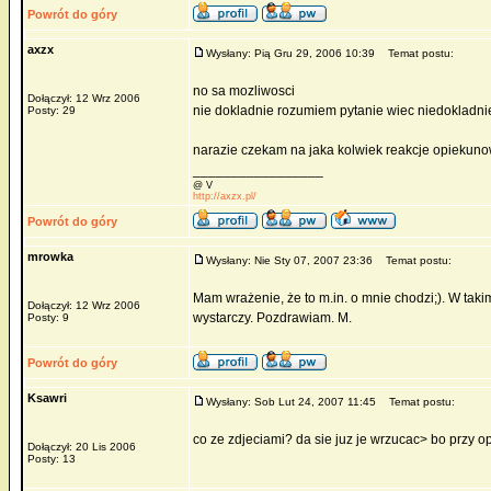
Powrót do góry
axzx
Wysłany: Pią Gru 29, 2006 10:39
Temat postu:
no sa mozliwosci
Dołączył: 12 Wrz 2006
nie dokladnie rozumiem pytanie wiec niedokladn
Posty: 29
narazie czekam na jaka kolwiek reakcje opiekuno
_________________
@ V
http://axzx.pl/
Powrót do góry
mrowka
Wysłany: Nie Sty 07, 2007 23:36
Temat postu:
Mam wrażenie, że to m.in. o mnie chodzi;). W tak
Dołączył: 12 Wrz 2006
wystarczy. Pozdrawiam. M.
Posty: 9
Powrót do góry
Ksawri
Wysłany: Sob Lut 24, 2007 11:45
Temat postu:
co ze zdjeciami? da sie juz je wrzucac> bo przy o
Dołączył: 20 Lis 2006
Posty: 13