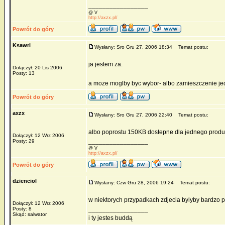
_________________
@ V
http://axzx.pl/
Powrót do góry
Ksawri
Wysłany: Sro Gru 27, 2006 18:34
Temat postu:
ja jestem za.
Dołączył: 20 Lis 2006
Posty: 13
a moze moglby byc wybor- albo zamieszczenie jed
Powrót do góry
axzx
Wysłany: Sro Gru 27, 2006 22:40
Temat postu:
albo poprostu 150KB dostepne dla jednego produkt
Dołączył: 12 Wrz 2006
_________________
Posty: 29
@ V
http://axzx.pl/
Powrót do góry
dzienciol
Wysłany: Czw Gru 28, 2006 19:24
Temat postu:
w niektorych przypadkach zdjecia bylyby bardzo p
Dołączył: 12 Wrz 2006
_________________
Posty: 8
Skąd: salwator
i ty jestes buddą