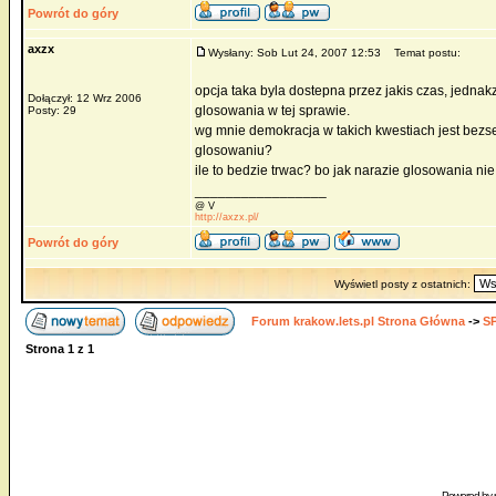
Powrót do góry
axzx
Wysłany: Sob Lut 24, 2007 12:53
Temat postu:
opcja taka byla dostepna przez jakis czas, jednak
Dołączył: 12 Wrz 2006
glosowania w tej sprawie.
Posty: 29
wg mnie demokracja w takich kwestiach jest bezs
glosowaniu?
ile to bedzie trwac? bo jak narazie glosowania nie
_________________
@ V
http://axzx.pl/
Powrót do góry
Wyświetl posty z ostatnich:
Forum krakow.lets.pl Strona Główna
->
S
Strona
1
z
1
Powered by