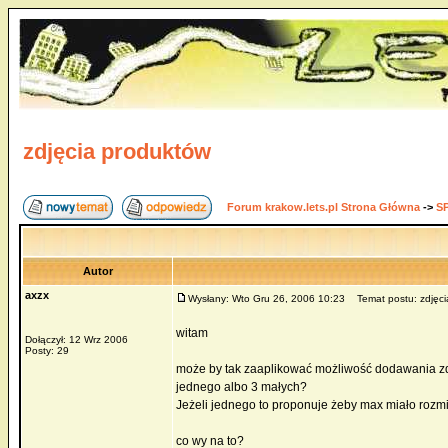
zdjęcia produktów
Forum krakow.lets.pl Strona Główna
->
S
Autor
axzx
Wysłany: Wto Gru 26, 2006 10:23
Temat postu: zdjęci
witam
Dołączył: 12 Wrz 2006
Posty: 29
może by tak zaaplikować możliwość dodawania zd
jednego albo 3 małych?
Jeżeli jednego to proponuje żeby max miało rozmi
co wy na to?