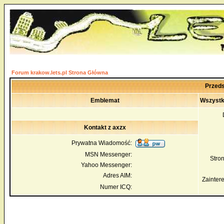
Forum krakow.lets.pl Strona Główna
Przeds
Emblemat
Wszystk
Kontakt z axzx
Prywatna Wiadomość:
MSN Messenger:
Str
Yahoo Messenger:
Adres AIM:
Zainter
Numer ICQ: